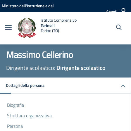
Vai ai contenuti
Vai al menu di navigazione
Vai al footer
Ministero dell'Istruzione e del
Accedi
Merito
Istituto Comprensivo
Torino II
Torino (TO)
Massimo Cellerino
Dirigente scolastico:
Dirigente scolastico
Dettagli della persona
Biografia
Struttura organizzativa
Persona