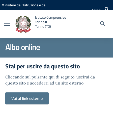
Vai ai contenuti
Vai al menu di navigazione
Vai al footer
Ministero dell'Istruzione e del
Accedi
Merito
Istituto Comprensivo
Torino II
Torino (TO)
Albo online
Stai per uscire da questo sito
Cliccando sul pulsante qui di seguito, uscirai da
questo sito e accederai ad un sito esterno.
Vai al link esterno