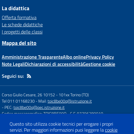
La didattica
Offerta formativa
Le schede didattiche
I progetti delle classi
Mappa del sito
Amministrazione Trasparente
Albo online
Privacy Policy
Note Legali
Dichiarazioni di accessibilità
Gestione cookie
Seguici su:
Corso Giulio Cesare, 26 10152
-
101xx Torino (TO)
Tel 011 01168230
- Mail:
toic8be00q@istruzione.it
- PEC:
toic8be00q@pec.istruzione.it
Codice meccanografico: TOIC8BE00Q
- C.F. 97796280010
Questo sito utilizza cookie tecnici per erogare i propri
servizi.
Per maggiori informazioni puoi leggere la
cookie
Concept & Design by
Designers Italia