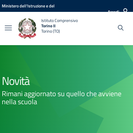
Vai ai contenuti
Vai al menu di navigazione
Vai al footer
Ministero dell'Istruzione e del
Accedi
Merito
Istituto Comprensivo
Torino II
Torino (TO)
Novità
Rimani aggiornato su quello che avviene
nella scuola