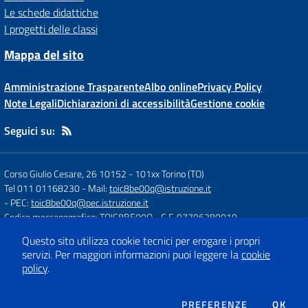
Le schede didattiche
I progetti delle classi
Mappa del sito
Amministrazione Trasparente
Albo online
Privacy Policy
Note Legali
Dichiarazioni di accessibilità
Gestione cookie
Seguici su:
Corso Giulio Cesare, 26 10152
-
101xx Torino (TO)
Tel 011 01168230
- Mail:
toic8be00q@istruzione.it
- PEC:
toic8be00q@pec.istruzione.it
Codice meccanografico: TOIC8BE00Q
- C.F. 97796280010
Questo sito utilizza cookie tecnici per erogare i propri
servizi.
Per maggiori informazioni puoi leggere la
cookie
Concept & Design by
Designers Italia
policy
.
Sito web realizzato con CMS
SCUOLASTICO
DEI COOKIE
PREFERENZE
OK