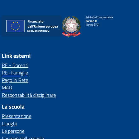
Istituto Comprensivo
Torino II
Torino (TO)
Link esterni
RE - Docenti
RE- Famiglie
Pago in Rete
MAD
Responsabilità disciplinare
La scuola
Presentazione
I luoghi
Le persone
I numeri della scuola