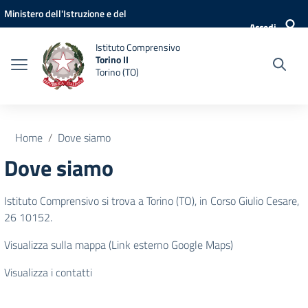
Vai ai contenuti
Vai al menu di navigazione
Vai al footer
Ministero dell'Istruzione e del
Accedi
Merito
Istituto Comprensivo
Torino II
Torino (TO)
Home
Dove siamo
Dove siamo
Istituto Comprensivo si trova a Torino (TO), in Corso Giulio Cesare,
26 10152.
Visualizza sulla mappa (Link esterno Google Maps)
Visualizza i contatti