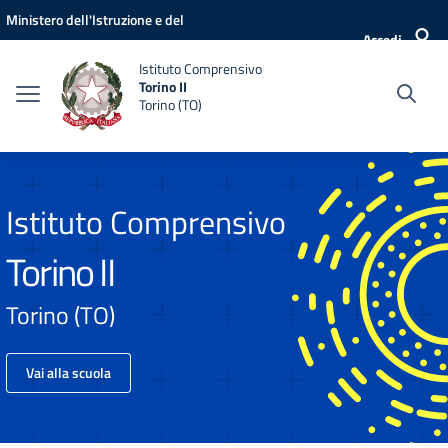
Vai ai contenuti
Vai al menu di navigazione
Vai al footer
Ministero dell'Istruzione e del
Accedi
Merito
Istituto Comprensivo
Torino II
Torino (TO)
Istituto Comprensivo
Torino II
Torino (TO)
Vai alla scuola