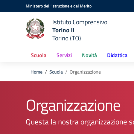
Vai ai contenuti
Vai al menu di navigazione
Vai al footer
Ministero dell'Istruzione e del Merito
Istituto Comprensivo
Torino II
Torino (TO)
Scuola
Servizi
Novità
Didattica
Home
Scuola
Organizzazione
Organizzazione
Questa la nostra organizzazione s