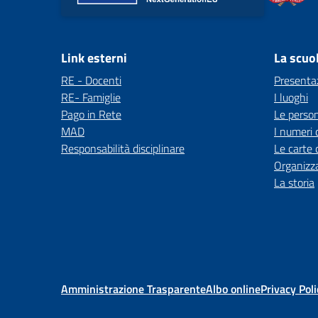
Link esterni
La scuo
RE - Docenti
Presenta
RE- Famiglie
I luoghi
Pago in Rete
Le perso
MAD
I numeri 
Responsabilità disciplinare
Le carte 
Organizz
La storia
Amministrazione Trasparente
Albo online
Privacy Poli