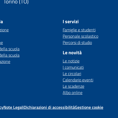
Torino (TO)
la
I servizi
zione
Famiglie e studenti
Personale scolastico
ne
Percorsi di studio
della scuola
Le novità
della scuola
Le notizie
azione
I comunicati
Le circolari
Calendario eventi
Le scadenze
Albo online
cy
Note Legali
Dichiarazioni di accessibilità
Gestione cookie