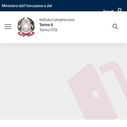
Vai ai contenuti
Vai al menu di navigazione
Vai al footer
Ministero dell'Istruzione e del
Accedi
Merito
Istituto Comprensivo
Torino II
Torino (TO)