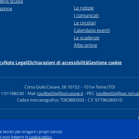
della scuola
Le notizie
azione
I comunicati
Le circolari
Calendario eventi
Le scadenze
Albo online
cy
Note Legali
Dichiarazioni di accessibilità
Gestione cookie
Corso Giulio Cesare, 26 10152
-
101xx Torino (TO)
011 01168230
- Mail:
toic8be00q@istruzione.it
- PEC:
toic8be00q@pec.istruzi
Codice meccanografico: TOIC8BE00Q
- C.F. 97796280010
Sito w
e tecnici per erogare i propri servizi.
i puoi leggere la
cookie policy
.