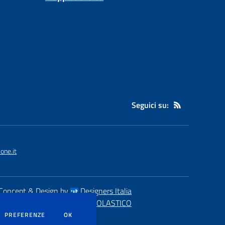
Seguici su:
one.it
Concept & Design by
Designers Italia
eb realizzato con CMS
SCUOLASTICO
DEI COOKIE
PREFERENZE
OK