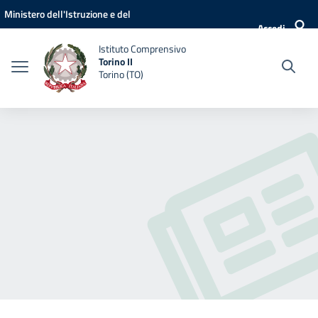
Vai ai contenuti
Vai al menu di navigazione
Vai al footer
Ministero dell'Istruzione e del
Accedi
Merito
Istituto Comprensivo
Torino II
Torino (TO)