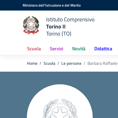
Vai ai contenuti
Vai al menu di navigazione
Vai al footer
Ministero dell'Istruzione e del Merito
Istituto Comprensivo
Torino II
Torino (TO)
Scuola
Servizi
Novità
Didattica
Home
Scuola
Le persone
Barbara Raffaele