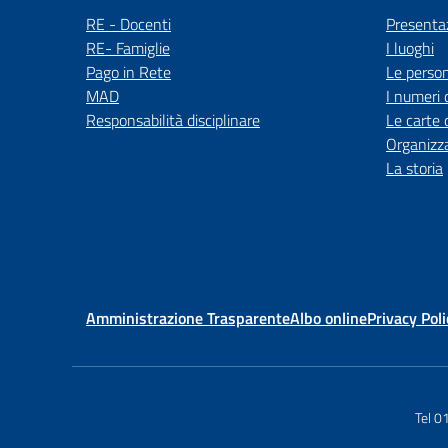
RE - Docenti
Presenta
RE- Famiglie
I luoghi
Pago in Rete
Le perso
MAD
I numeri 
Responsabilità disciplinare
Le carte 
Organizz
La storia
Amministrazione Trasparente
Albo online
Privacy Poli
Tel 