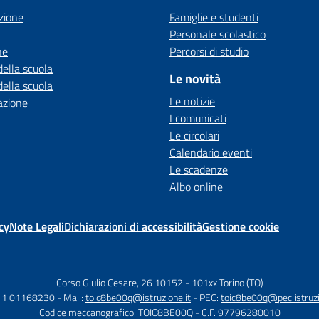
zione
Famiglie e studenti
Personale scolastico
ne
Percorsi di studio
della scuola
Le novità
della scuola
Le notizie
azione
I comunicati
Le circolari
Calendario eventi
Le scadenze
Albo online
cy
Note Legali
Dichiarazioni di accessibilità
Gestione cookie
Corso Giulio Cesare, 26 10152
-
101xx Torino (TO)
011 01168230
- Mail:
toic8be00q@istruzione.it
- PEC:
toic8be00q@pec.istruzi
Codice meccanografico: TOIC8BE00Q
- C.F. 97796280010