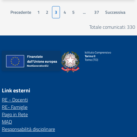
Precedente
1
2
3
4
5
...
37
Successiva
Totale comunicati: 330
Istituto Comprensivo
Torino II
Torino (TO)
Link esterni
RE - Docenti
RE- Famiglie
Pago in Rete
MAD
Responsabilità disciplinare