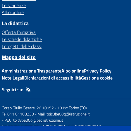
Le scadenze
Albo online
La didattica
Offerta formativa
Le schede didattiche
I progetti delle classi
Mappa del sito
Amministrazione Trasparente
Albo online
Privacy Policy
Note Legali
Dichiarazioni di accessibilità
Gestione cookie
Seguici su:
Corso Giulio Cesare, 26 10152
-
101xx Torino (TO)
Tel 011 01168230
- Mail:
toic8be00q@istruzione.it
- PEC:
toic8be00q@pec.istruzione.it
Codice meccanografico: TOIC8BE00Q
- C.F. 97796280010