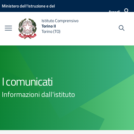
Vai ai contenuti
Vai al menu di navigazione
Vai al footer
Ministero dell'Istruzione e del
Accedi
Merito
Istituto Comprensivo
Torino II
Torino (TO)
I comunicati
Informazioni dall'istituto