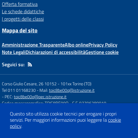
Offerta formativa
Le schede didattiche
I progetti delle classi
Mappa del sito
Amministrazione Trasparente
Albo online
Privacy Policy
Note Legali
Dichiarazioni di accessibilità
Gestione cookie
Seguici su:
Corso Giulio Cesare, 26 10152
-
101xx Torino (TO)
Tel 011 01168230
- Mail:
toic8be00q@istruzione.it
- PEC:
toic8be00q@pec.istruzione.it
Codice meccanografico: TOIC8BE00Q
- C.F. 97796280010
Questo sito utilizza cookie tecnici per erogare i propri
servizi.
Per maggiori informazioni puoi leggere la
cookie
Concept & Design by
Designers Italia
policy
.
Sito web realizzato con CMS
SCUOLASTICO