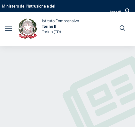
Vai ai contenuti
Vai al menu di navigazione
Vai al footer
Ministero dell'Istruzione e del
Accedi
Merito
Istituto Comprensivo
Torino II
Torino (TO)