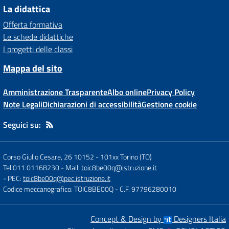
La didattica
Offerta formativa
Le schede didattiche
I progetti delle classi
Mappa del sito
Amministrazione Trasparente
Albo online
Privacy Policy
Note Legali
Dichiarazioni di accessibilità
Gestione cookie
Seguici su:
Corso Giulio Cesare, 26 10152
-
101xx Torino (TO)
Tel 011 01168230
- Mail:
toic8be00q@istruzione.it
- PEC:
toic8be00q@pec.istruzione.it
Codice meccanografico: TOIC8BE00Q
- C.F. 97796280010
Concept & Design by
Designers Italia