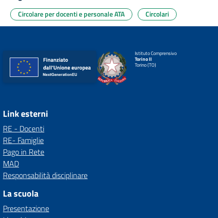
Circolare per docenti e personale ATA
Circolari
Istituto Comprensivo
Torino II
Torino (TO)
Link esterni
RE - Docenti
RE- Famiglie
Pago in Rete
MAD
Responsabilità disciplinare
La scuola
Presentazione