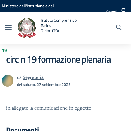
Vai ai contenuti
Vai al menu di navigazione
Vai al footer
Ministero dell'Istruzione e del
Accedi
Merito
Istituto Comprensivo
Torino II
Torino (TO)
19
circ n 19 formazione plenaria
da
Segreteria
del
sabato, 27 settembre 2025
in allegato la comunicazione in oggetto
Documenti