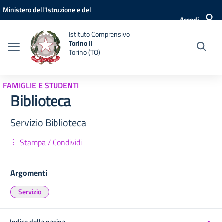
Vai ai contenuti
Vai al menu di navigazione
Vai al footer
Ministero dell'Istruzione e del
Accedi
Merito
Istituto Comprensivo
Torino II
Torino (TO)
FAMIGLIE E STUDENTI
Biblioteca
Servizio Biblioteca
Stampa / Condividi
Argomenti
Servizio
Indice della pagina