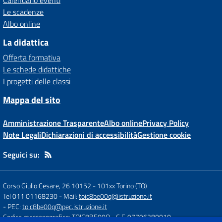
Calendario eventi
Le scadenze
Albo online
La didattica
Offerta formativa
Le schede didattiche
I progetti delle classi
Mappa del sito
Amministrazione Trasparente
Albo online
Privacy Policy
Note Legali
Dichiarazioni di accessibilità
Gestione cookie
Seguici su:
Corso Giulio Cesare, 26 10152
-
101xx Torino (TO)
Tel 011 01168230
- Mail:
toic8be00q@istruzione.it
- PEC:
toic8be00q@pec.istruzione.it
Codice meccanografico: TOIC8BE00Q
- C.F. 97796280010