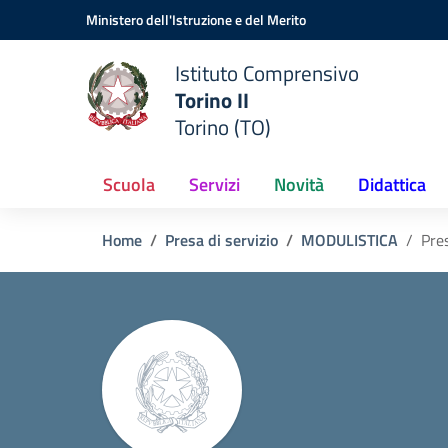
Vai ai contenuti
Vai al menu di navigazione
Vai al footer
Ministero dell'Istruzione e del Merito
Istituto Comprensivo
Torino II
Torino (TO)
Scuola
Servizi
Novità
Didattica
Home
Presa di servizio
MODULISTICA
Pres