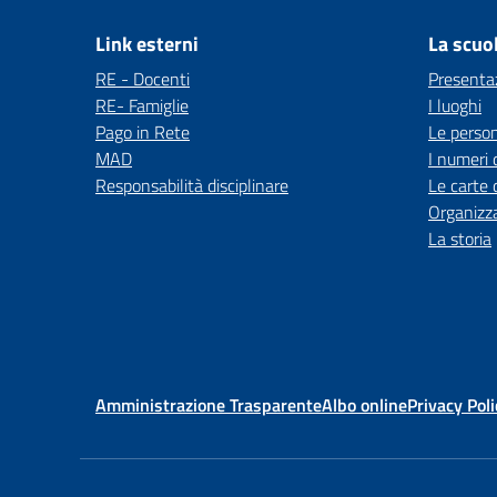
Link esterni
La scuo
RE - Docenti
Presenta
RE- Famiglie
I luoghi
Pago in Rete
Le perso
MAD
I numeri 
Responsabilità disciplinare
Le carte 
Organizz
La storia
Amministrazione Trasparente
Albo online
Privacy Poli