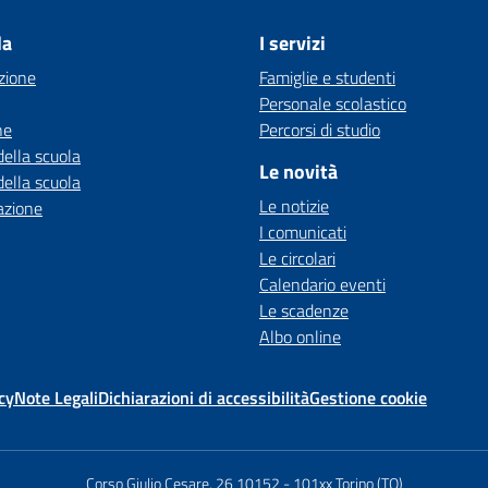
la
I servizi
zione
Famiglie e studenti
Personale scolastico
ne
Percorsi di studio
della scuola
Le novità
della scuola
Le notizie
azione
I comunicati
Le circolari
Calendario eventi
Le scadenze
Albo online
cy
Note Legali
Dichiarazioni di accessibilità
Gestione cookie
Corso Giulio Cesare, 26 10152
-
101xx Torino (TO)