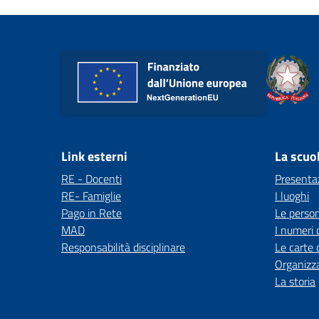
Link esterni
La scuo
RE - Docenti
Presenta
RE- Famiglie
I luoghi
Pago in Rete
Le perso
MAD
I numeri 
Responsabilità disciplinare
Le carte 
Organizz
La storia