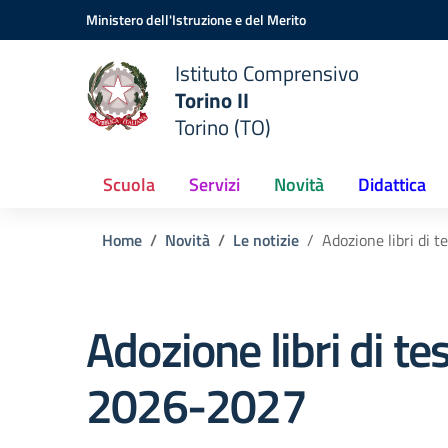
Vai ai contenuti
Vai al menu di navigazione
Vai al footer
Ministero dell'Istruzione e del Merito
Istituto Comprensivo
Torino II
Torino (TO)
Scuola
Servizi
Novità
Didattica
Home
Novità
Le notizie
Adozione libri di
Adozione libri di te
2026-2027