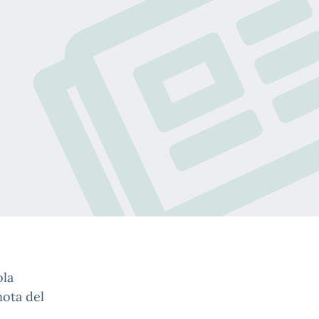
ola
nota del