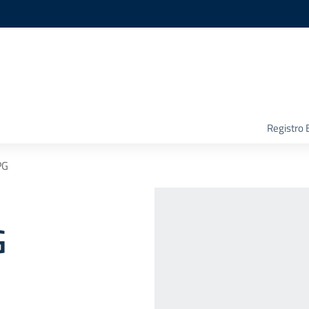
Registro 
PG
G