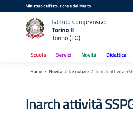
Vai ai contenuti
Vai al menu di navigazione
Vai al footer
Ministero dell'Istruzione e del Merito
Istituto Comprensivo
Torino II
Torino (TO)
Scuola
Servizi
Novità
Didattica
Home
Novità
Le notizie
Inarch attività SS
Inarch attività SSP