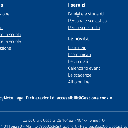
la
I servizi
zione
Famiglie e studenti
Personale scolastico
ne
Percorsi di studio
della scuola
Le novità
della scuola
Le notizie
azione
I comunicati
Le circolari
Calendario eventi
Le scadenze
Albo online
cy
Note Legali
Dichiarazioni di accessibilità
Gestione cookie
Corso Giulio Cesare, 26 10152
-
101xx Torino (TO)
011 01168230
- Mail:
toic8be00q@istruzione.it
- PEC:
toic8be00q@pec.istruzi