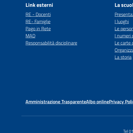
Link esterni
La scuo
RE - Docenti
Presenta
RE- Famiglie
I luoghi
Pago in Rete
Le perso
MAD
I numeri 
Responsabilità disciplinare
Le carte 
Organizz
La storia
Amministrazione Trasparente
Albo online
Privacy Poli
Tel 