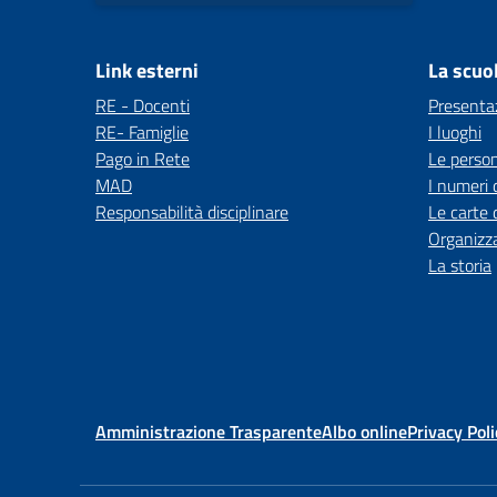
Link esterni
La scuo
RE - Docenti
Presenta
RE- Famiglie
I luoghi
Pago in Rete
Le perso
MAD
I numeri 
Responsabilità disciplinare
Le carte 
Organizz
La storia
Amministrazione Trasparente
Albo online
Privacy Poli