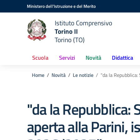
Vai ai contenuti
Vai al menu di navigazione
Vai al footer
Ministero dell'Istruzione e del Merito
Istituto Comprensivo
Torino II
Torino (TO)
Scuola
Servizi
Novità
Didattica
Home
Novità
Le notizie
"da la Repubblica:
"da la Repubblica: 
aperta alla Parini, i