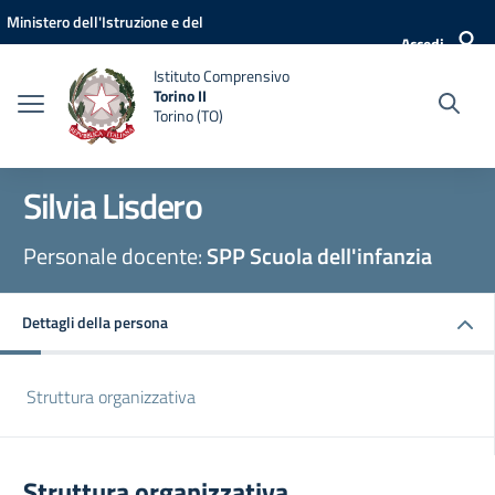
Vai ai contenuti
Vai al menu di navigazione
Vai al footer
Ministero dell'Istruzione e del
Accedi
Merito
Istituto Comprensivo
Torino II
Torino (TO)
Silvia Lisdero
Personale docente:
SPP Scuola dell'infanzia
Dettagli della persona
Struttura organizzativa
Struttura organizzativa