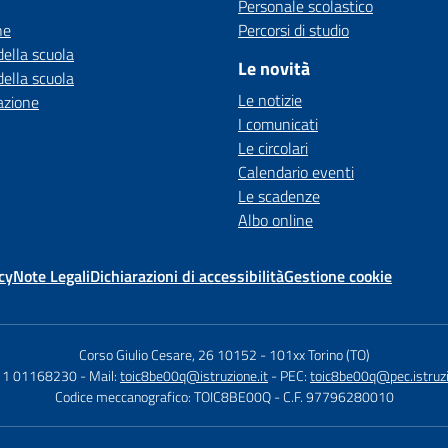
Personale scolastico
ne
Percorsi di studio
della scuola
Le novità
della scuola
Le notizie
azione
I comunicati
Le circolari
Calendario eventi
Le scadenze
Albo online
cy
Note Legali
Dichiarazioni di accessibilità
Gestione cookie
Corso Giulio Cesare, 26 10152
-
101xx Torino (TO)
011 01168230
- Mail:
toic8be00q@istruzione.it
- PEC:
toic8be00q@pec.istruzi
Codice meccanografico: TOIC8BE00Q
- C.F. 97796280010