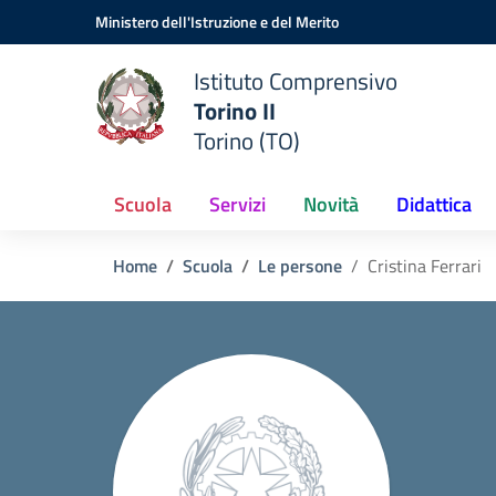
Vai ai contenuti
Vai al menu di navigazione
Vai al footer
Ministero dell'Istruzione e del Merito
Istituto Comprensivo
Torino II
Torino (TO)
Scuola
Servizi
Novità
Didattica
Home
Scuola
Le persone
Cristina Ferrari