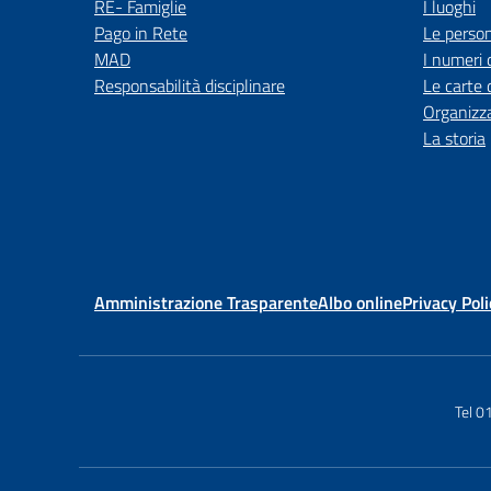
RE- Famiglie
I luoghi
Pago in Rete
Le perso
MAD
I numeri 
Responsabilità disciplinare
Le carte 
Organizz
La storia
Amministrazione Trasparente
Albo online
Privacy Poli
Tel 