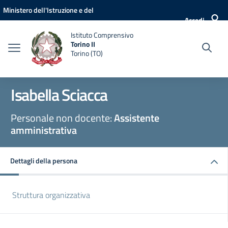
Vai ai contenuti
Vai al menu di navigazione
Vai al footer
Ministero dell'Istruzione e del
Accedi
Merito
Istituto Comprensivo
Torino II
Torino (TO)
Isabella Sciacca
Personale non docente:
Assistente
amministrativa
Dettagli della persona
Struttura organizzativa