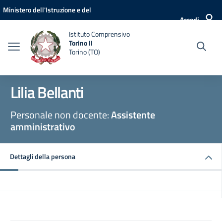
Vai ai contenuti
Vai al menu di navigazione
Vai al footer
Ministero dell'Istruzione e del
Accedi
Merito
Istituto Comprensivo
Torino II
Torino (TO)
Lilia Bellanti
Personale non docente:
Assistente
amministrativo
Dettagli della persona