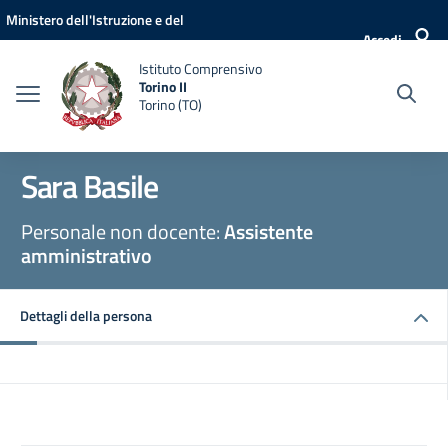
Vai ai contenuti
Vai al menu di navigazione
Vai al footer
Ministero dell'Istruzione e del
Accedi
Merito
Istituto Comprensivo
Torino II
Torino (TO)
Sara Basile
Personale non docente:
Assistente
amministrativo
Dettagli della persona