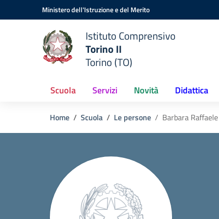
Vai ai contenuti
Vai al menu di navigazione
Vai al footer
Ministero dell'Istruzione e del Merito
Istituto Comprensivo
Torino II
Torino (TO)
Scuola
Servizi
Novità
Didattica
Home
Scuola
Le persone
Barbara Raffaele