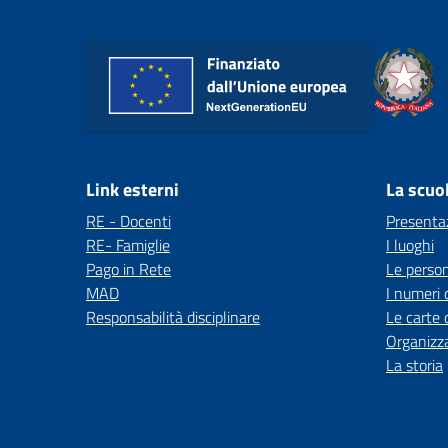
Link esterni
La scuo
RE - Docenti
Presenta
RE- Famiglie
I luoghi
Pago in Rete
Le perso
MAD
I numeri 
Responsabilità disciplinare
Le carte 
Organizz
La storia