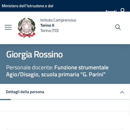
Vai ai contenuti
Vai al menu di navigazione
Vai al footer
Ministero dell'Istruzione e del
Accedi
Merito
Istituto Comprensivo
Torino II
Torino (TO)
Giorgia Rossino
Personale docente:
Funzione strumentale
Agio/Disagio, scuola primaria "G. Parini"
Dettagli della persona