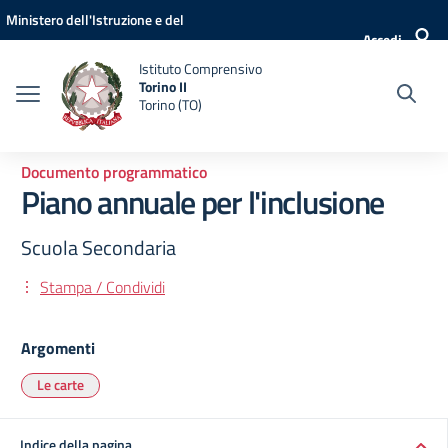
Vai ai contenuti
Vai al menu di navigazione
Vai al footer
Ministero dell'Istruzione e del
Accedi
Merito
Istituto Comprensivo
Torino II
Torino (TO)
Documento programmatico
Piano annuale per l'inclusione
Scuola Secondaria
Stampa / Condividi
Argomenti
Le carte
Indice della pagina