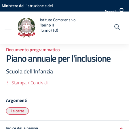
Vai ai contenuti
Vai al menu di navigazione
Vai al footer
Ministero dell'Istruzione e del
Accedi
Merito
Istituto Comprensivo
Torino II
Torino (TO)
Documento programmatico
Piano annuale per l'inclusione
Scuola dell'Infanzia
Stampa / Condividi
Argomenti
Le carte
Indice della pagina