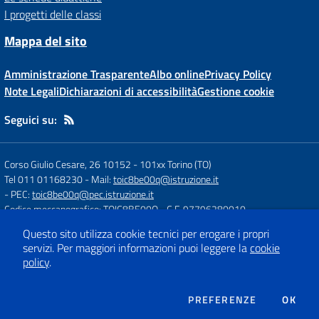
I progetti delle classi
Mappa del sito
Amministrazione Trasparente
Albo online
Privacy Policy
Note Legali
Dichiarazioni di accessibilità
Gestione cookie
Seguici su:
Corso Giulio Cesare, 26 10152
-
101xx Torino (TO)
Tel 011 01168230
- Mail:
toic8be00q@istruzione.it
- PEC:
toic8be00q@pec.istruzione.it
Codice meccanografico: TOIC8BE00Q
- C.F. 97796280010
Questo sito utilizza cookie tecnici per erogare i propri
servizi.
Per maggiori informazioni puoi leggere la
cookie
Concept & Design by
Designers Italia
policy
.
Sito web realizzato con CMS
SCUOLASTICO
DEI COOKIE
PREFERENZE
OK