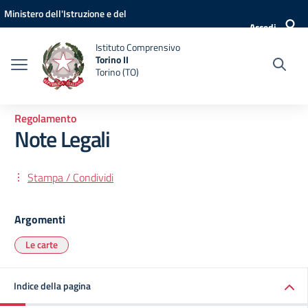
Vai ai contenuti
Vai al menu di navigazione
Vai al footer
Ministero dell'Istruzione e del
Accedi
Merito
Istituto Comprensivo
Torino II
Torino (TO)
Regolamento
Note Legali
Stampa / Condividi
Argomenti
Le carte
Indice della pagina