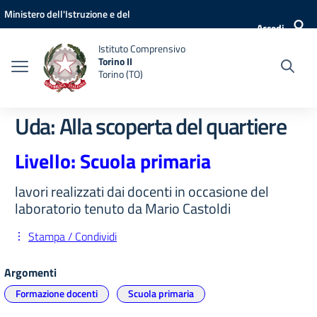
Vai ai contenuti
Vai al menu di navigazione
Vai al footer
Ministero dell'Istruzione e del
Accedi
Merito
Istituto Comprensivo
Torino II
Torino (TO)
Uda: Alla scoperta del quartiere
Livello: Scuola primaria
lavori realizzati dai docenti in occasione del
laboratorio tenuto da Mario Castoldi
Stampa / Condividi
Argomenti
Formazione docenti
Scuola primaria