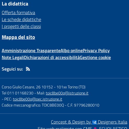
La didattica
Offerta formativa
Le schede didattiche
I progetti delle classi
Mappa del sito
Amministrazione Trasparente
Albo online
Privacy Policy
Note Legali
Dichiarazioni di accessibilità
Gestione cookie
Seguici su:
Corso Giulio Cesare, 26 10152
-
101xx Torino (TO)
Tel 011 01168230
- Mail:
toic8be00q@istruzione.it
- PEC:
toic8be00q@pec.istruzione.it
Codice meccanografico: TOIC8BE00Q
- C.F. 97796280010
Concept & Design by
Designers Italia
Sito web realizzato con CMS
SCUOLASTICO