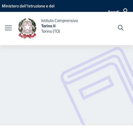
Vai ai contenuti
Vai al menu di navigazione
Vai al footer
Ministero dell'Istruzione e del
Accedi
Merito
Istituto Comprensivo
Torino II
Torino (TO)