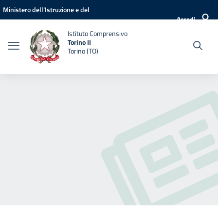
Vai ai contenuti
Vai al menu di navigazione
Vai al footer
Ministero dell'Istruzione e del
Accedi
Merito
Istituto Comprensivo
Torino II
Torino (TO)