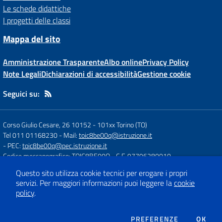
Le schede didattiche
I progetti delle classi
Mappa del sito
Amministrazione Trasparente
Albo online
Privacy Policy
Note Legali
Dichiarazioni di accessibilità
Gestione cookie
Seguici su:
Corso Giulio Cesare, 26 10152
-
101xx Torino (TO)
Tel 011 01168230
- Mail:
toic8be00q@istruzione.it
- PEC:
toic8be00q@pec.istruzione.it
Codice meccanografico: TOIC8BE00Q
- C.F. 97796280010
Questo sito utilizza cookie tecnici per erogare i propri
servizi.
Per maggiori informazioni puoi leggere la
cookie
Concept & Design by
Designers Italia
policy
.
Sito web realizzato con CMS
SCUOLASTICO
DEI COOKIE
PREFERENZE
OK