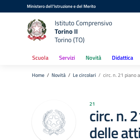
Vai ai contenuti
Vai al menu di navigazione
Vai al footer
Ministero dell'Istruzione e del Merito
Istituto Comprensivo
Torino II
Torino (TO)
Scuola
Servizi
Novità
Didattica
Home
Novità
Le circolari
circ. n. 21 piano 
21
circ. n.
delle att