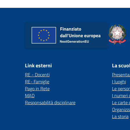
Link esterni
La scuo
RE - Docenti
Presenta
RE- Famiglie
I luoghi
Pago in Rete
Le perso
MAD
I numeri 
Responsabilità disciplinare
Le carte 
Organizz
La storia